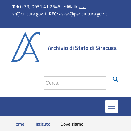
Tel:
(+39) 0931 41 2546
e-Mail:
as-
sr@cultura.gov.it
PEC:
as-sr@pec.cultura.gov.it
si apre in 
si apr
Archivio di Stato di Siracusa
Cerca nel sito
Home
Istituto
Dove siamo