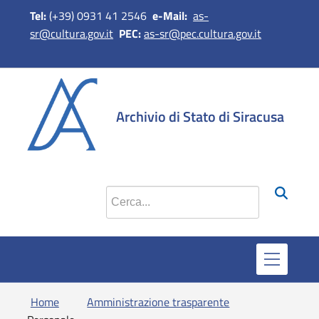
Tel:
(+39) 0931 41 2546
e-Mail:
as-
sr@cultura.gov.it
PEC:
as-sr@pec.cultura.gov.it
si apre in 
si apr
Archivio di Stato di Siracusa
Cerca nel sito
Home
Amministrazione trasparente